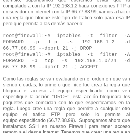
computadora con la IP 192.168.1.2 haga conexiones FTP a
un servidor en Internet con la IP 66.77.88.99, vamos a hacer
una regla que bloque este tipo de trafico solo para esa IP
pero que permita a las demás hacerlo:
root@firewall:~# iptables -t filter -A
FORWARD -p tcp -s 192.168.1.2 -d
66.77.88.99 --dport 21 -j DROP
root@firewall:~# iptables -t filter -A
FORWARD -p tcp -s 192.168.1.0/24 -d
66.77.88.99 --dport 21 -j ACCEPT
Como las reglas se van evaluando en el orden en que van
siendo creadas, lo primero que hice fue crear la regla que
bloquea el acceso al equipo especificado, como ven
especifique la acción "DROP", esta acción bloqueara los
paquetes que coincidan con lo que especificamos en la
regla. Luego cree una regla que permite a cualquier otro
equipo el trafico FTP pero solo lo permite al
equipo especificado (66.77.88.99).
Supongamos ahora que
instalamos SSH en nuestro Firewall para tener acceso
remoto a el desde Internet. Tenemos que crear una regla en