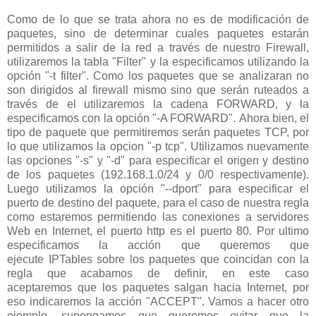
Como de lo que se trata ahora no es de modificación de
paquetes, sino de determinar cuales paquetes estarán
permitidos a salir de la red a través de nuestro Firewall,
utilizaremos la tabla "Filter" y la especificamos utilizando la
opción "-t filter". Como los paquetes que se analizaran no
son dirigidos al firewall mismo sino que serán ruteados a
través de el utilizaremos la cadena FORWARD, y la
especificamos con la opción "-A FORWARD". Ahora bien, el
tipo de paquete que permitiremos serán paquetes TCP, por
lo que utilizamos la opcion "-p tcp". Utilizamos nuevamente
las opciones "-s" y "-d" para especificar el origen y destino
de los paquetes (192.168.1.0/24 y 0/0 respectivamente).
Luego utilizamos la opción "--dport" para especificar el
puerto de destino del paquete, para el caso de nuestra regla
como estaremos permitiendo las conexiones a servidores
Web en Internet, el puerto http es el puerto 80. Por ultimo
especificamos la acción que queremos que
ejecute IPTables sobre los paquetes que coincidan con la
regla que acabamos de definir, en este caso
aceptaremos que los paquetes salgan hacia Internet, por
eso indicaremos la acción "ACCEPT".
Vamos a hacer otro
ejemplo, supongamos que queremos evitar que la