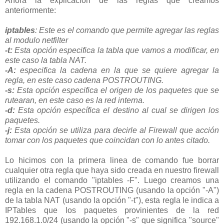
Ahora la explicación de las reglas que creamos
anteriormente:
iptables
: Este es el comando que permite agregar las reglas
al modulo netfilter
-t:
Esta opción especifica la tabla que vamos a modificar, en
este caso la tabla NAT.
-A:
especifica la cadena en la que se quiere agregar la
regla, en este caso cadena POSTROUTING.
-s:
Esta opción especifica el origen de los paquetes que se
rutearan, en este caso es la red interna.
-d:
Esta opción específica el destino al cual se dirigen los
paquetes.
-j:
Esta opción se utiliza para decirle al Firewall que acción
tomar con los paquetes que coincidan con lo antes citado.
Lo hicimos con la primera linea de comando fue borrar
cualquier otra regla que haya sido creada en nuestro firewall
utilizando el comando "iptables -F". Luego creamos una
regla en la cadena POSTROUTING (usando la opción "-A")
de la tabla NAT (usando la opción "-t"), esta regla le indica a
IPTables que los paquetes provinientes de la red
192.168.1.0/24 (usando la opción "-s" que significa "source"