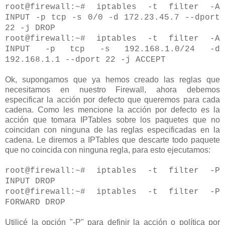
root@firewall:~# iptables -t filter -A
INPUT -p tcp -s 0/0 -d 172.23.45.7 --dport
22 -j DROP
root@firewall:~# iptables -t filter -A
INPUT -p tcp -s 192.168.1.0/24 -d
192.168.1.1 --dport 22 -j ACCEPT
Ok, supongamos que ya hemos creado las reglas que
necesitamos en nuestro Firewall, ahora debemos
especificar la acción por defecto que queremos para cada
cadena. Como les mencione la acción por defecto es la
acción que tomara IPTables sobre los paquetes que no
coincidan con ninguna de las reglas especificadas en la
cadena. Le diremos a IPTables que descarte todo paquete
que no coincida con ninguna regla, para esto ejecutamos:
root@firewall:~# iptables -t filter -P
INPUT DROP
root@firewall:~# iptables -t filter -P
FORWARD DROP
Utilicé la opción "-P" para definir la acción o política por