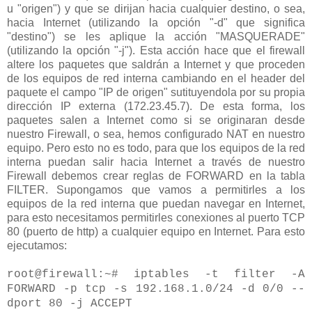
u "origen") y que se dirijan hacia cualquier destino, o sea,
hacia Internet (utilizando la opción "-d" que significa
"destino") se les aplique la acción "MASQUERADE"
(utilizando la opción "-j"). Esta acción hace que el firewall
altere los paquetes que saldrán a Internet y que proceden
de los equipos de red interna cambiando en el header del
paquete el campo "IP de origen" sutituyendola por su propia
dirección IP externa (172.23.45.7). De esta forma, los
paquetes salen a Internet como si se originaran desde
nuestro Firewall, o sea, hemos configurado NAT en nuestro
equipo. Pero esto no es todo, para que los equipos de la red
interna puedan salir hacia Internet a través de nuestro
Firewall debemos crear reglas de FORWARD en la tabla
FILTER. Supongamos que vamos a permitirles a los
equipos de la red interna que puedan navegar en Internet,
para esto necesitamos permitirles conexiones al puerto TCP
80 (puerto de http) a cualquier equipo en Internet. Para esto
ejecutamos:
root@firewall:~# iptables -t filter -A
FORWARD -p tcp -s 192.168.1.0/24 -d 0/0 --
dport 80 -j ACCEPT